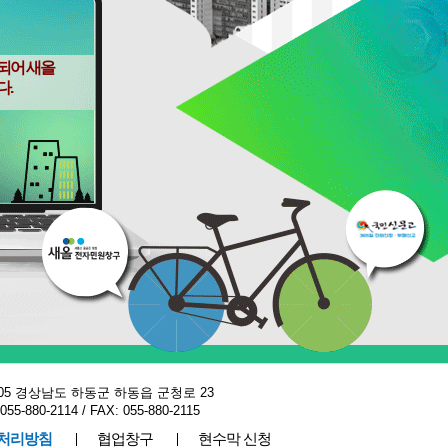
되어 새올
다.
7-805 경상남도 하동군 하동읍 군청로 23
5-880-2114 / FAX: 055-880-2115
처리방침
협업창구
현수막 신청