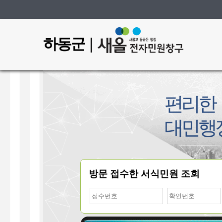
|
하동군
편리한
대민행
방문 접수한 서식민원 조회
접
비
수
밀
번
번
호
호